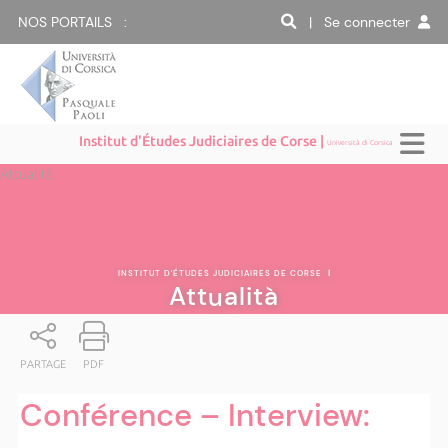
NOS PORTAILS :
| Se connecter
Institut d'Études Judiciaires de Corse |
Università di Corsica
Attualità
INSTITUT D'ÉTUDES JUDICIAIRES DE CORSE
|
Attualità
PARTAGE
PDF
Conférence – Interview: