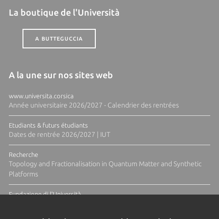
La boutique de l'Università
A BUTTEGUCCIA
A la une sur nos sites web
www.universita.corsica
Année universitaire 2026/2027 - Calendrier des rentrées
Etudiants & futurs étudiants
Dates de rentrée 2026/2027 | IUT
Recherche
Topology and Fractionalisation in Quantum Matter and Synthetic
Platforms
Fundazione di l'Università
Résidence Ange Tomasi "Lagune and Zeste" avec la photographe
Diane Moulenc