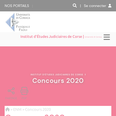
NOS PORTAILS :
| Se connecter
Institut d'Études Judiciaires de Corse |
Università di Corsica
INSTITUT D'ÉTUDES JUDICIAIRES DE CORSE
|
Concours 2020
PARTAGE
PDF
>
ENM
> Concours 2020