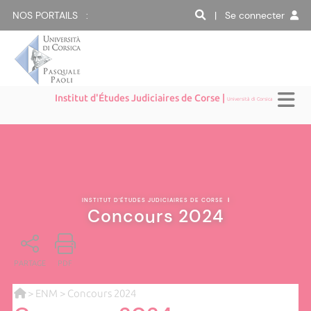
NOS PORTAILS :
| Se connecter
Institut d'Études Judiciaires de Corse |
Università di Corsica
INSTITUT D'ÉTUDES JUDICIAIRES DE CORSE
|
Concours 2024
PARTAGE
PDF
>
ENM
> Concours 2024