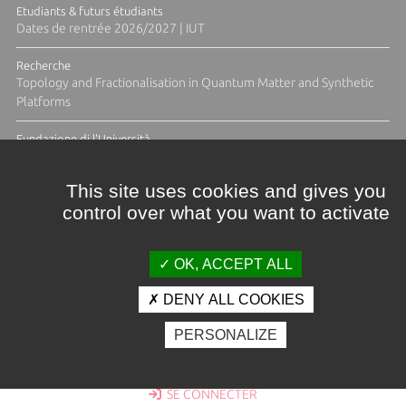
Etudiants & futurs étudiants
Dates de rentrée 2026/2027 | IUT
Recherche
Topology and Fractionalisation in Quantum Matter and Synthetic
Platforms
Fundazione di l'Università
Résidence Ange Tomasi "Lagune and Zeste" avec la photographe
Diane Moulenc
This site uses cookies and gives you
control over what you want to activate
TOUTES LES ACTUS
OK, ACCEPT ALL
DENY ALL COOKIES
Crédits et mentions légales
PERSONALIZE
Contacts
Plan d'accès
Espace presse
Photothèque
Recrutement
Marchés publics
SE CONNECTER