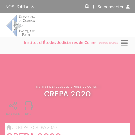
NOS PORTAILS :
| Se connecter
Institut d'Études Judiciaires de Corse |
Università di Corsica
INSTITUT D'ÉTUDES JUDICIAIRES DE CORSE
|
CRFPA 2020
PARTAGE
PDF
>
CRFPA
> CRFPA 2020