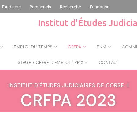
Etudiants
Personnels
Recherche
Fondation
Institut d'Études Judici
EMPLOI DU TEMPS
CRFPA
ENM
COMMIS
STAGE / OFFRE D'EMPLOI / PRIX
CONTACT
INSTITUT D'ÉTUDES JUDICIAIRES DE CORSE
|
CRFPA 2023