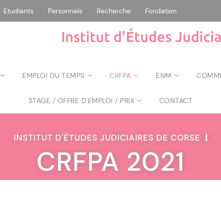
Etudiants
Personnels
Recherche
Fondation
Institut d'Études Judici
EMPLOI DU TEMPS
CRFPA
ENM
COMMIS
STAGE / OFFRE D'EMPLOI / PRIX
CONTACT
INSTITUT D'ÉTUDES JUDICIAIRES DE CORSE
|
CRFPA 2021