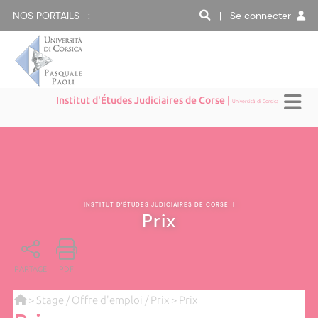
NOS PORTAILS :
| Se connecter
Institut d'Études Judiciaires de Corse |
Università di Corsica
INSTITUT D'ÉTUDES JUDICIAIRES DE CORSE
|
Prix
PARTAGE
PDF
>
Stage / Offre d'emploi / Prix
> Prix