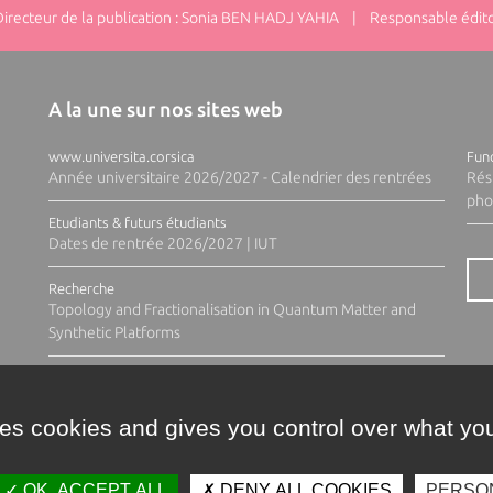
ecteur de la publication : Sonia BEN HADJ YAHIA | Responsable éditor
A la une sur nos sites web
www.universita.corsica
Fund
Année universitaire 2026/2027 - Calendrier des rentrées
Rés
pho
Etudiants & futurs étudiants
Dates de rentrée 2026/2027 | IUT
Recherche
Topology and Fractionalisation in Quantum Matter and
Synthetic Platforms
ses cookies and gives you control over what you
OK, ACCEPT ALL
DENY ALL COOKIES
PERSO