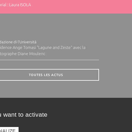
ial : Laura ISOLA
azione di l'Università
idence Ange Tomasi "Lagune and Zeste" avec la
tographe Diane Moulenc
TOUTES LES ACTUS
 want to activate
NALIZE