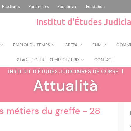
Etudiants
Personnels
Recherche
Fondation
Institut d'Études Judici
EMPLOI DU TEMPS
CRFPA
ENM
COMMIS
STAGE / OFFRE D'EMPLOI / PRIX
CONTACT
INSTITUT D'ÉTUDES JUDICIAIRES DE CORSE
|
Attualità
s métiers du greffe - 28