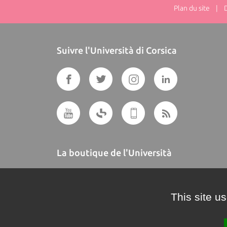
Plan du site
| Dir
Suivre l'Università di Corsica
La boutique de l'Università
A BUTTEGUCCIA
This site u