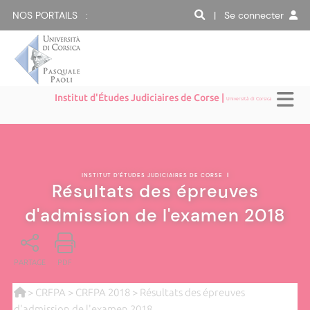
NOS PORTAILS :
| Se connecter
Institut d'Études Judiciaires de Corse |
Università di Corsica
INSTITUT D'ÉTUDES JUDICIAIRES DE CORSE
|
Résultats des épreuves
d'admission de l'examen 2018
PARTAGE
PDF
>
CRFPA
>
CRFPA 2018
> Résultats des épreuves
d'admission de l'examen 2018