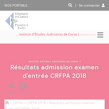
NOS PORTAILS :
| Se connecter
Institut d'Études Judiciaires de Corse |
Università di Corsica
INSTITUT D'ÉTUDES JUDICIAIRES DE CORSE
|
Résultats admission examen
d'entrée CRFPA 2018
PARTAGE
PDF
>
CRFPA
>
CRFPA 2018
> Résultats admission examen
d'entrée CRFPA 2018