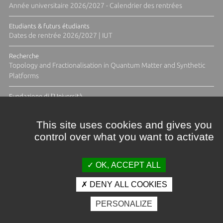
Année universitaire 2026/2027 - Calendrier des rentrées
Etudiants & futurs étudiants
Dates de rentrée 2026/2027 | IUT
Recherche
Topology and Fractionalisation in Quantum Matter and Synthetic
Platforms
Fundazione di l'Università
Résidence Ange Tomasi "Lagune and Zeste" avec la photographe
Diane Moulenc
This site uses cookies and gives you
control over what you want to activate
TOUTES LES ACTUS
OK, ACCEPT ALL
DENY ALL COOKIES
Crédits et mentions légales
PERSONALIZE
Contacts
Plan d'accès
Espace presse
Photothèque
Recrutement
Marchés publics