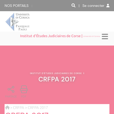
NOS PORTAILS :
| Se connecter
Institut d'Études Judiciaires de Corse |
Università di Corsica
INSTITUT D'ÉTUDES JUDICIAIRES DE CORSE
|
CRFPA 2017
PARTAGE
PDF
>
CRFPA
> CRFPA 2017